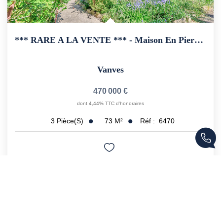
*** RARE A LA VENTE *** - Maison En Pierre De Meulière 49...
Vanves
470 000 €
dont 4,44% TTC d'honoraires
73
M²
Réf :
6470
3
Pièce(s)