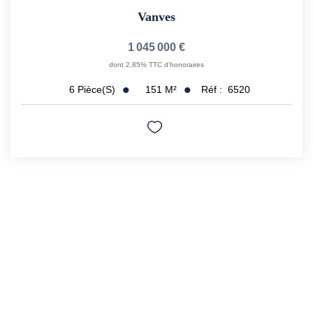
Vanves
1 045 000 €
dont 2,85% TTC d'honoraires
151
M²
Réf :
6520
6
Pièce(s)