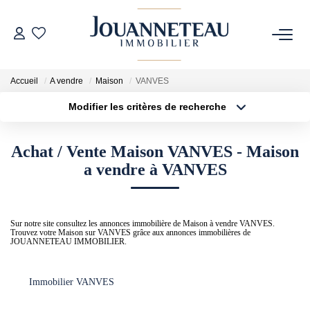
ACHETER
Accueil
A vendre
Maison
VANVES
Modifier les critères de recherche
OFF-MARKET
Type de transaction
Localisation
Acheter
Localisation
Achat / Vente Maison VANVES - Maison
Type de bien
ESTIMER
Sélectionnez...
Surface min
a vendre à VANVES
Estimation En Ligne
Plus de critères
Budget max
Estimation Sur Rendez-Vous
Sur notre site consultez les annonces immobilière de Maison à vendre VANVES.
Trouvez votre Maison sur VANVES grâce aux annonces immobilières de
Créer une alerte
JOUANNETEAU IMMOBILIER.
NOTRE HISTOIRE
Immobilier VANVES
NOTRE CHARTE