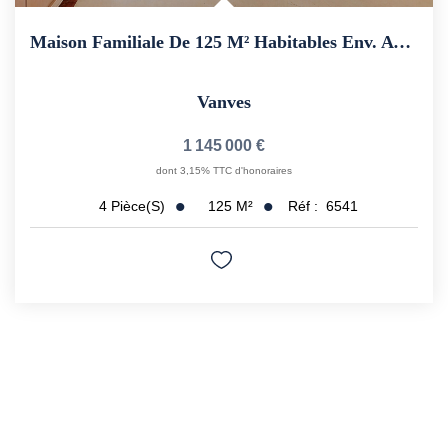
Maison Familiale De 125 M² Habitables Env. Avec Nombreuses...
Vanves
1 145 000 €
dont 3,15% TTC d'honoraires
125
M²
Réf :
6541
4
Pièce(s)