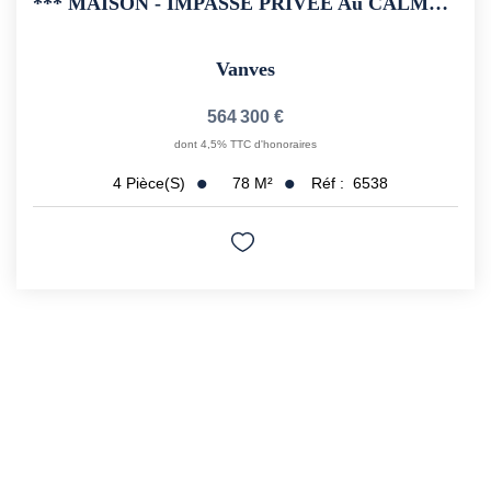
*** MAISON - IMPASSE PRIVEE Au CALME - 4 PIECES - BALCON-...
Vanves
564 300 €
dont 4,5% TTC d'honoraires
78
M²
Réf :
6538
4
Pièce(s)