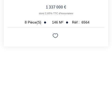
1 337 000 €
dont 2,85% TTC d'honoraires
146
M²
Réf :
6564
8
Pièce(s)