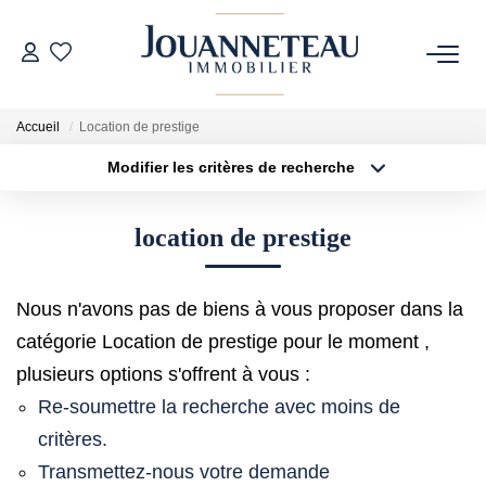
ACHETER
Accueil
Location de prestige
Modifier les critères de recherche
OFF-MARKET
Type de transaction
Localisation
Acheter
Localisation
location de prestige
Type de bien
ESTIMER
Sélectionnez...
Surface min
Estimation En Ligne
Nous n'avons pas de biens à vous proposer dans la
Plus de critères
Budget max
Estimation Sur Rendez-Vous
catégorie Location de prestige pour le moment ,
Créer une alerte
plusieurs options s'offrent à vous :
Re-soumettre la recherche avec moins de
NOTRE HISTOIRE
critères.
Transmettez-nous votre demande
NOTRE CHARTE