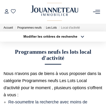
ACHETER
Accueil
Programmes neufs
Les Lots
Local d'activité
Modifier les critères de recherche
OFF-MARKET
Type de transaction
Localisation
Acheter
Localisation
Programmes neufs les lots local
Type de bien
ESTIMER
Sélectionnez...
Surface min
d'activité
Estimation En Ligne
Plus de critères
Budget max
Estimation Sur Rendez-Vous
Nous n'avons pas de biens à vous proposer dans la
Créer une alerte
catégorie Programmes neufs Les Lots Local
d'activité pour le moment , plusieurs options s'offrent
NOTRE HISTOIRE
à vous :
Re-soumettre la recherche avec moins de
NOTRE CHARTE