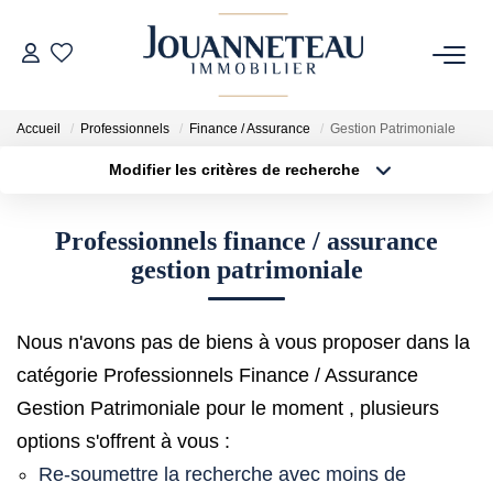
ACHETER
Accueil
Professionnels
Finance / Assurance
Gestion Patrimoniale
Modifier les critères de recherche
OFF-MARKET
Type de transaction
Localisation
Acheter
Localisation
Professionnels finance / assurance
Type de bien
ESTIMER
Sélectionnez...
Surface min
gestion patrimoniale
Estimation En Ligne
Plus de critères
Budget max
Estimation Sur Rendez-Vous
Nous n'avons pas de biens à vous proposer dans la
Créer une alerte
catégorie Professionnels Finance / Assurance
Gestion Patrimoniale pour le moment , plusieurs
NOTRE HISTOIRE
options s'offrent à vous :
Re-soumettre la recherche avec moins de
NOTRE CHARTE