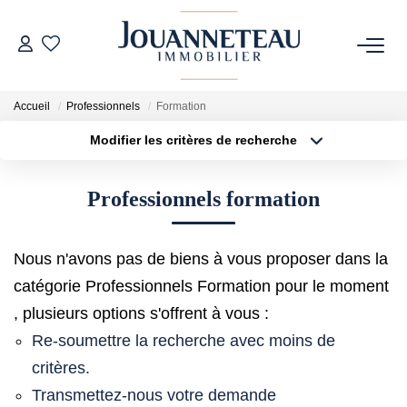
ACHETER
Accueil
Professionnels
Formation
Modifier les critères de recherche
OFF-MARKET
Type de transaction
Localisation
Acheter
Localisation
Professionnels formation
Type de bien
ESTIMER
Sélectionnez...
Surface min
Estimation En Ligne
Nous n'avons pas de biens à vous proposer dans la
Plus de critères
Budget max
Estimation Sur Rendez-Vous
catégorie Professionnels Formation pour le moment
Créer une alerte
, plusieurs options s'offrent à vous :
Re-soumettre la recherche avec moins de
NOTRE HISTOIRE
critères.
Transmettez-nous votre demande
NOTRE CHARTE