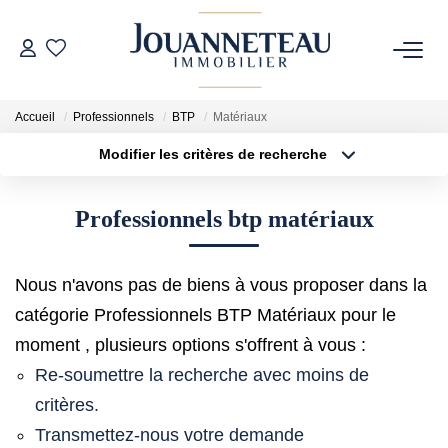
ACHETER
Accueil
Professionnels
BTP
Matériaux
Modifier les critères de recherche
OFF-MARKET
Type de transaction
Localisation
Acheter
Localisation
Professionnels btp matériaux
Type de bien
ESTIMER
Sélectionnez...
Surface min
Estimation En Ligne
Nous n'avons pas de biens à vous proposer dans la
Plus de critères
Budget max
Estimation Sur Rendez-Vous
catégorie Professionnels BTP Matériaux pour le
Créer une alerte
moment , plusieurs options s'offrent à vous :
Re-soumettre la recherche avec moins de
NOTRE HISTOIRE
critères.
Transmettez-nous votre demande
NOTRE CHARTE