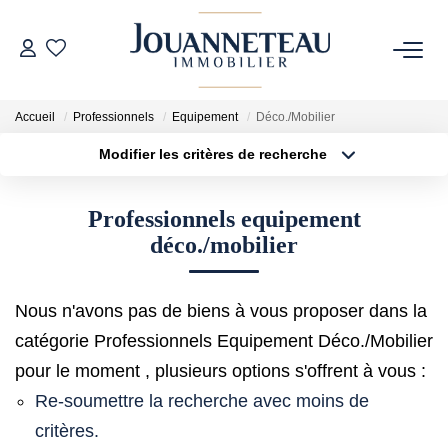
ACHETER
Accueil
Professionnels
Equipement
Déco./Mobilier
Modifier les critères de recherche
OFF-MARKET
Type de transaction
Localisation
Acheter
Localisation
Professionnels equipement
Type de bien
ESTIMER
Sélectionnez...
Surface min
déco./mobilier
Estimation En Ligne
Plus de critères
Budget max
Estimation Sur Rendez-Vous
Nous n'avons pas de biens à vous proposer dans la
Créer une alerte
catégorie Professionnels Equipement Déco./Mobilier
pour le moment , plusieurs options s'offrent à vous :
NOTRE HISTOIRE
Re-soumettre la recherche avec moins de
critères.
NOTRE CHARTE