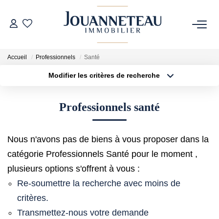
ACHETER
Accueil
Professionnels
Santé
Modifier les critères de recherche
OFF-MARKET
Type de transaction
Localisation
Acheter
Localisation
Professionnels santé
Type de bien
ESTIMER
Sélectionnez...
Surface min
Estimation En Ligne
Nous n'avons pas de biens à vous proposer dans la
Plus de critères
Budget max
Estimation Sur Rendez-Vous
catégorie Professionnels Santé pour le moment ,
Créer une alerte
plusieurs options s'offrent à vous :
Re-soumettre la recherche avec moins de
NOTRE HISTOIRE
critères.
Transmettez-nous votre demande
NOTRE CHARTE