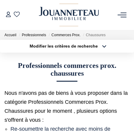
ACHETER
Accueil
Professionnels
Commerces Prox.
Chaussures
Modifier les critères de recherche
OFF-MARKET
Type de transaction
Localisation
Acheter
Localisation
Professionnels commerces prox.
Type de bien
ESTIMER
Sélectionnez...
Surface min
chaussures
Estimation En Ligne
Plus de critères
Budget max
Estimation Sur Rendez-Vous
Nous n'avons pas de biens à vous proposer dans la
Créer une alerte
catégorie Professionnels Commerces Prox.
Chaussures pour le moment , plusieurs options
NOTRE HISTOIRE
s'offrent à vous :
Re-soumettre la recherche avec moins de
NOTRE CHARTE