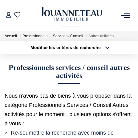
ACHETER
Accueil
Professionnels
Services / Conseil
Autres activités
Modifier les critères de recherche
OFF-MARKET
Type de transaction
Localisation
Acheter
Localisation
Professionnels services / conseil autres
Type de bien
ESTIMER
Sélectionnez...
Surface min
activités
Estimation En Ligne
Plus de critères
Budget max
Estimation Sur Rendez-Vous
Nous n'avons pas de biens à vous proposer dans la
Créer une alerte
catégorie Professionnels Services / Conseil Autres
activités pour le moment , plusieurs options s'offrent
NOTRE HISTOIRE
à vous :
Re-soumettre la recherche avec moins de
NOTRE CHARTE