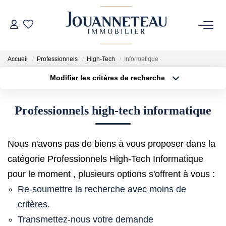
ACHETER
Accueil
Professionnels
High-Tech
Informatique
Modifier les critères de recherche
OFF-MARKET
Type de transaction
Localisation
Acheter
Localisation
Professionnels high-tech informatique
Type de bien
ESTIMER
Sélectionnez...
Surface min
Estimation En Ligne
Nous n'avons pas de biens à vous proposer dans la
Plus de critères
Budget max
Estimation Sur Rendez-Vous
catégorie Professionnels High-Tech Informatique
Créer une alerte
pour le moment , plusieurs options s'offrent à vous :
Re-soumettre la recherche avec moins de
NOTRE HISTOIRE
critères.
Transmettez-nous votre demande
NOTRE CHARTE