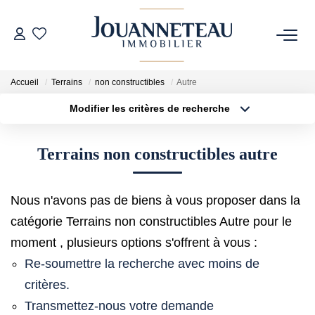
ACHETER
Accueil
Terrains
non constructibles
Autre
Modifier les critères de recherche
OFF-MARKET
Type de transaction
Localisation
Acheter
Localisation
Terrains non constructibles autre
Type de bien
ESTIMER
Sélectionnez...
Surface min
Estimation En Ligne
Nous n'avons pas de biens à vous proposer dans la
Plus de critères
Budget max
Estimation Sur Rendez-Vous
catégorie Terrains non constructibles Autre pour le
Créer une alerte
moment , plusieurs options s'offrent à vous :
Re-soumettre la recherche avec moins de
NOTRE HISTOIRE
critères.
Transmettez-nous votre demande
NOTRE CHARTE