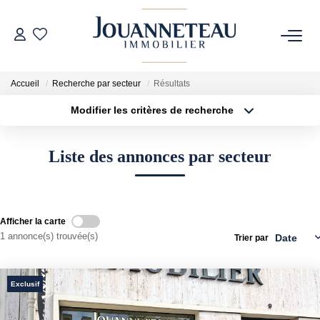
ACHETER
Accueil
Recherche par secteur
Résultats
Modifier les critères de recherche
OFF-MARKET
Type de transaction
Localisation
Acheter
Localisation
Liste des annonces par secteur
Type de bien
ESTIMER
Sélectionnez...
Surface min
Estimation En Ligne
Plus de critères
Budget max
Estimation Sur Rendez-Vous
Afficher la carte
1 annonce(s) trouvée(s)
Trier par
Créer une alerte
NOTRE HISTOIRE
Exclusif
NOTRE CHARTE