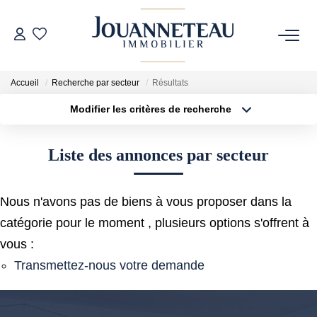
ACHETER
Accueil
Recherche par secteur
Résultats
Modifier les critères de recherche
OFF-MARKET
Type de transaction
Localisation
Acheter
Localisation
Liste des annonces par secteur
Type de bien
ESTIMER
Sélectionnez...
Surface min
Estimation En Ligne
Nous n'avons pas de biens à vous proposer dans la
Plus de critères
Budget max
Estimation Sur Rendez-Vous
catégorie pour le moment , plusieurs options s'offrent à
Créer une alerte
vous :
Transmettez-nous votre demande
NOTRE HISTOIRE
NOTRE CHARTE