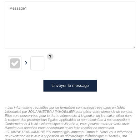
Message*
Envoyer le message
« Les informations recueillies sur ce formulaire sont enregistrées dans un fichier
informatisé par JOUANNETEAU IMMOBILIER pour gérer votre demande de contact.
Elles sont conservées pour la durée nécessaire à la gestion de la relation client dans
le respect des prescriptions légales applicables et sont destinées à nos conseillers
Conformément à la loi « informatique et libertés », vous pouvez exercer votre droit
d'accès aux données vous concernant et les faire rectifier en contactant
JOUANNETEAU IMMOBILIER contact@jouanneteau-immo.fr. Nous vous informons
de l'existence de la liste d'opposition au démarchage téléphonique « Bloctel », sur
laquelle vous pouvez vous inscrire ici :
https://www.bloctel.gouv.fr/
»