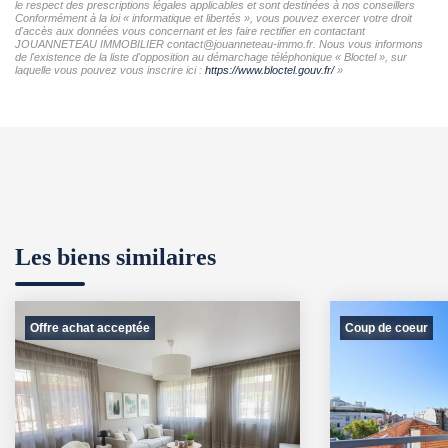
le respect des prescriptions légales applicables et sont destinées à nos conseillers
Conformément à la loi « informatique et libertés », vous pouvez exercer votre droit
d'accès aux données vous concernant et les faire rectifier en contactant
JOUANNETEAU IMMOBILIER contact@jouanneteau-immo.fr. Nous vous informons
de l'existence de la liste d'opposition au démarchage téléphonique « Bloctel », sur
laquelle vous pouvez vous inscrire ici :
https://www.bloctel.gouv.fr/
»
Les biens similaires
Offre achat acceptée
Coup de coeur