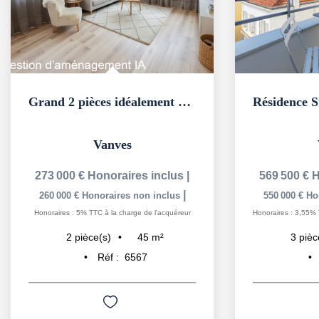
Grand 2 pièces idéalement placé en coeur de ville avec cave...
Vanves
273 000 €
Honoraires inclus
|
569 500 €
H
|
260 000 €
Honoraires non inclus
550 000 €
Ho
Honoraires : 5% TTC à la charge de l'acquéreur
Honoraires : 3,55% 
45
m²
2
pièce(s)
3
pièc
Réf :
6567