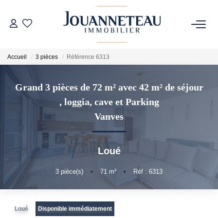
ACHETER
Accueil
3 pièces
Référence 6313
OFF-MARKET
Grand 3 pièces de 72 m² avec 42 m² de séjour
, loggia, cave et Parking
ESTIMER
Vanves
Estimation En Ligne
Estimation Sur Rendez-Vous
Loué
3
pièce(s)
•
71
m²
•
Réf : 6313
NOTRE HISTOIRE
Loué
Disponible immédiatement
NOTRE CHARTE