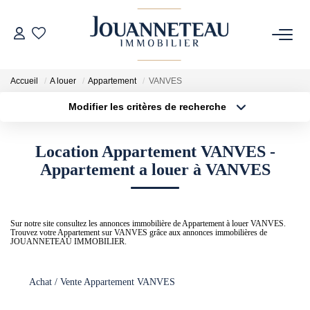
ACHETER
Accueil
A louer
Appartement
VANVES
Modifier les critères de recherche
OFF-MARKET
Type de transaction
Localisation
Acheter
Localisation
Location Appartement VANVES -
Type de bien
ESTIMER
Sélectionnez...
Surface min
Appartement a louer à VANVES
Estimation En Ligne
Plus de critères
Budget max
Estimation Sur Rendez-Vous
Sur notre site consultez les annonces immobilière de Appartement à louer VANVES.
Trouvez votre Appartement sur VANVES grâce aux annonces immobilières de
Créer une alerte
JOUANNETEAU IMMOBILIER.
NOTRE HISTOIRE
Achat / Vente Appartement VANVES
NOTRE CHARTE