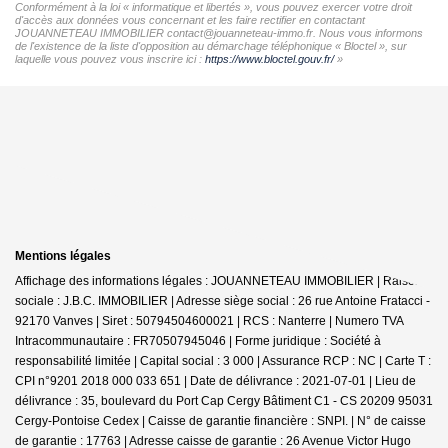
Conformément à la loi « informatique et libertés », vous pouvez exercer votre droit
d'accès aux données vous concernant et les faire rectifier en contactant
JOUANNETEAU IMMOBILIER contact@jouanneteau-immo.fr. Nous vous informons
de l'existence de la liste d'opposition au démarchage téléphonique « Bloctel », sur
laquelle vous pouvez vous inscrire ici :
https://www.bloctel.gouv.fr/
»
Mentions légales
Affichage des informations légales : JOUANNETEAU IMMOBILIER | Raison
sociale : J.B.C. IMMOBILIER | Adresse siège social : 26 rue Antoine Fratacci -
92170 Vanves | Siret : 50794504600021 | RCS : Nanterre | Numero TVA
Intracommunautaire : FR70507945046 | Forme juridique : Société à
responsabilité limitée | Capital social : 3 000 | Assurance RCP : NC |
Carte T :
CPI n°9201 2018 000 033 651 | Date de délivrance : 2021-07-01 | Lieu de
délivrance : 35, boulevard du Port Cap Cergy Bâtiment C1 - CS 20209 95031
Cergy-Pontoise Cedex | Caisse de garantie financière : SNPI. | N° de caisse
de garantie : 17763 | Adresse caisse de garantie : 26 Avenue Victor Hugo