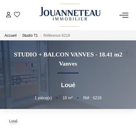
ACHETER
Accueil
Studio T1
Référence 6218
OFF-MARKET
STUDIO + BALCON VANVES - 18.41 m2
Vanves
ESTIMER
Estimation En Ligne
Loué
Estimation Sur Rendez-Vous
1
pièce(s)
•
18
m²
•
Réf : 6218
NOTRE HISTOIRE
Loué
NOTRE CHARTE