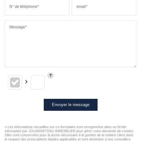
N° de téléphone*
email*
Message*
Envoyer le message
« Les informations recueillies sur ce formulaire sont enregistrées dans un fichier
informatisé par JOUANNETEAU IMMOBILIER pour gérer votre demande de contact.
Elles sont conservées pour la durée nécessaire à la gestion de la relation client dans
le respect des prescriptions légales applicables et sont destinées à nos conseillers