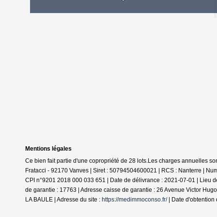
Mentions légales
Ce bien fait partie d'une copropriété de 28 lots.Les charges annuelles so
Fratacci - 92170 Vanves | Siret : 50794504600021 | RCS : Nanterre | Num
CPI n°9201 2018 000 033 651 | Date de délivrance : 2021-07-01 | Lieu d
de garantie : 17763 | Adresse caisse de garantie : 26 Avenue Victor H
LA BAULE | Adresse du site :
https://medimmoconso.fr/
| Date d'obtention 