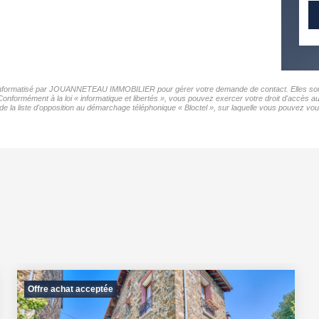
er informatisé par JOUANNETEAU IMMOBILIER pour gérer votre demande de contact. Elles sont c
s Conformément à la loi « informatique et libertés », vous pouvez exercer votre droit d'acc
a liste d'opposition au démarchage téléphonique « Bloctel », sur laquelle vous pouvez vous 
Offre achat acceptée