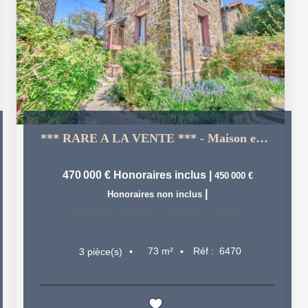
*** RARE A LA VENTE *** - Maison en pierre de Meulière 49...
470 000 €
Honoraires inclus
|
450 000 €
|
Honoraires non inclus
Honoraires : 4,44% TTC à la charge de l'acquéreur
73
m²
Réf :
6470
3
pièce(s)