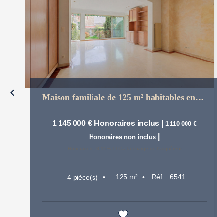
Maison familiale de 125 m² habitables env. avec nombreuses...
1 145 000 €
Honoraires inclus
|
1 110 000 €
|
Honoraires non inclus
Honoraires : 3,15% TTC à la charge de l'acquéreur
125
m²
Réf :
6541
4
pièce(s)