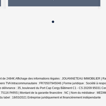
nt de 2484€.
Affichage des informations légales : JOUANNETEAU IMMOBILIER | Raiso
ero TVA Intracommunautaire : FR70507945046 | Forme juridique : Société à responsa
e délivrance : 35, boulevard du Port Cap Cergy Bâtiment C1 - CS 20209 95031 Cerg
ugo 75116 PARIS | Montant de la garantie financière : NC | Nom du médiateur : 
du label : 18/03/2021
Entreprise juridiquement et financièrement indépendante