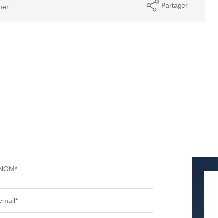
Partager
mer
NOM*
email*