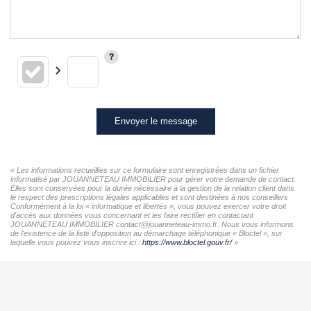
Envoyer le message
« Les informations recueillies sur ce formulaire sont enregistrées dans un fichier
informatisé par JOUANNETEAU IMMOBILIER pour gérer votre demande de contact.
Elles sont conservées pour la durée nécessaire à la gestion de la relation client dans
le respect des prescriptions légales applicables et sont destinées à nos conseillers
Conformément à la loi « informatique et libertés », vous pouvez exercer votre droit
d'accès aux données vous concernant et les faire rectifier en contactant
JOUANNETEAU IMMOBILIER contact@jouanneteau-immo.fr. Nous vous informons
de l'existence de la liste d'opposition au démarchage téléphonique « Bloctel », sur
laquelle vous pouvez vous inscrire ici :
https://www.bloctel.gouv.fr/
»