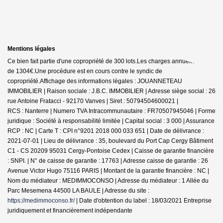
Mentions légales
Ce bien fait partie d'une copropriété de 300 lots.Les charges annuelles sont
de 1304€.
Une procédure est en cours contre le syndic de
copropriété.
Affichage des informations légales : JOUANNETEAU
IMMOBILIER | Raison sociale : J.B.C. IMMOBILIER | Adresse siège social : 26
rue Antoine Fratacci - 92170 Vanves | Siret : 50794504600021 |
RCS : Nanterre | Numero TVA Intracommunautaire : FR70507945046 | Forme
juridique : Société à responsabilité limitée | Capital social : 3 000 | Assurance
RCP : NC |
Carte T : CPI n°9201 2018 000 033 651 | Date de délivrance :
2021-07-01 | Lieu de délivrance : 35, boulevard du Port Cap Cergy Bâtiment
C1 - CS 20209 95031 Cergy-Pontoise Cedex | Caisse de garantie financière
: SNPI. | N° de caisse de garantie : 17763 | Adresse caisse de garantie : 26
Avenue Victor Hugo 75116 PARIS | Montant de la garantie financière : NC |
Nom du médiateur : MEDIMMOCONSO | Adresse du médiateur : 1 Allée du
Parc Mesemena 44500 LA BAULE | Adresse du site :
https://medimmoconso.fr/
| Date d'obtention du label : 18/03/2021
Entreprise
juridiquement et financièrement indépendante