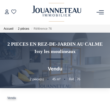
ACHETER
Accueil
2 pièces
Référence 76
OFF-MARKET
2 PIECES EN REZ-DE-JARDIN AU CALME
Issy les moulineaux
ESTIMER
Estimation En Ligne
Vendu
Estimation Sur Rendez-Vous
2
pièce(s)
•
45
m²
•
Réf : 76
NOTRE HISTOIRE
Vendu
NOTRE CHARTE