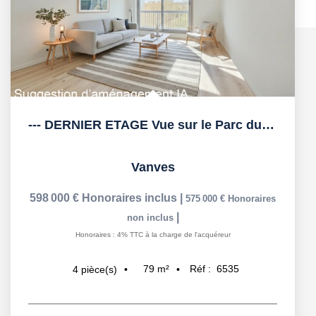
--- DERNIER ETAGE Vue sur le Parc du Lycée MICHELET -- 4...
Vanves
598 000 €
Honoraires inclus
|
575 000 €
Honoraires
|
non inclus
Honoraires : 4% TTC à la charge de l'acquéreur
79
m²
Réf :
6535
4
pièce(s)