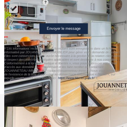
Envoyer le message
« Les informations recueillies sur ce formulaire sont enregistrées dans un fichier
informatisé par JOUANNETEAU IMMOBILIER pour gérer votre demande de contact.
Elles sont conservées pour la durée nécessaire à la gestion de la relation client dans
le respect des prescriptions légales applicables et sont destinées à nos conseillers
Conformément à la loi « informatique et libertés », vous pouvez exercer votre droit
d'accès aux données vous concernant et les faire rectifier en contactant
JOUANNETEAU IMMOBILIER contact@jouanneteau-immo.fr. Nous vous informons
de l'existence de la liste d'opposition au démarchage téléphonique « Bloctel », sur
laquelle vous pouvez vous inscrire ici :
https://www.bloctel.gouv.fr/
»