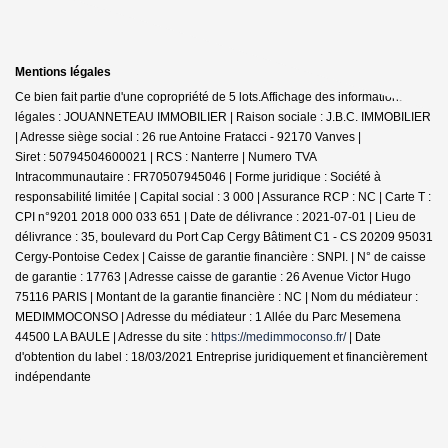
Mentions légales
Ce bien fait partie d'une copropriété de 5 lots.Affichage des informations
légales : JOUANNETEAU IMMOBILIER | Raison sociale : J.B.C. IMMOBILIER
| Adresse siège social : 26 rue Antoine Fratacci - 92170 Vanves |
Siret : 50794504600021 | RCS : Nanterre | Numero TVA
Intracommunautaire : FR70507945046 | Forme juridique : Société à
responsabilité limitée | Capital social : 3 000 | Assurance RCP : NC |
Carte T :
CPI n°9201 2018 000 033 651 | Date de délivrance : 2021-07-01 | Lieu de
délivrance : 35, boulevard du Port Cap Cergy Bâtiment C1 - CS 20209 95031
Cergy-Pontoise Cedex | Caisse de garantie financière : SNPI. | N° de caisse
de garantie : 17763 | Adresse caisse de garantie : 26 Avenue Victor Hugo
75116 PARIS | Montant de la garantie financière : NC | Nom du médiateur :
MEDIMMOCONSO | Adresse du médiateur : 1 Allée du Parc Mesemena
44500 LA BAULE | Adresse du site :
https://medimmoconso.fr/
| Date
d'obtention du label : 18/03/2021
Entreprise juridiquement et financièrement
indépendante