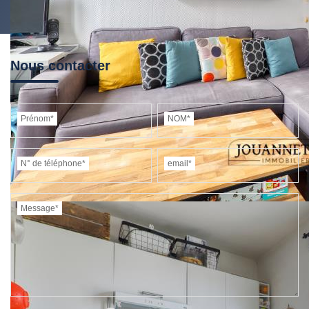
Nous contacter
Prénom*
NOM*
N° de téléphone*
email*
Message*