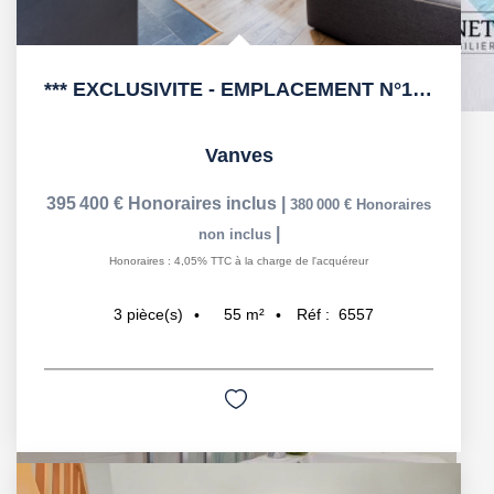
*** EXCLUSIVITE - EMPLACEMENT N°1 APPARTEMENT DE 2/3 PIECES...
Vanves
395 400 €
Honoraires inclus
|
380 000 €
Honoraires
|
non inclus
Honoraires : 4,05% TTC à la charge de l'acquéreur
55
m²
Réf :
6557
3
pièce(s)