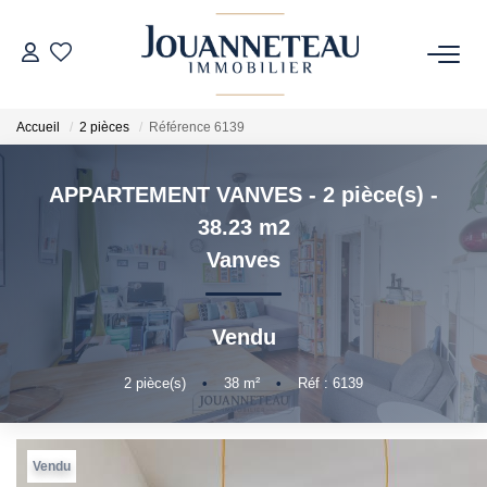
ACHETER
Accueil
2 pièces
Référence 6139
OFF-MARKET
APPARTEMENT VANVES - 2 pièce(s) -
38.23 m2
ESTIMER
Vanves
Estimation En Ligne
Estimation Sur Rendez-Vous
Vendu
2
pièce(s)
•
38
m²
•
Réf : 6139
NOTRE HISTOIRE
NOTRE CHARTE
Vendu