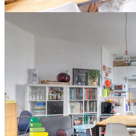
Plateau de VANVES, Bus 89 à 100 m, commerces et
centre ville à proximité immédiats. Dans petite copropriété
au deuxième et dernier étage, appartement traversant
comprenant : entrée desservant un séjour lumineux avec
un coin cuisine, une grande chambre en suite avec salle
d'eau et wc séparé attenants donnant au calme sur jardin.
Distribution optimisée sans perte de place. Fibre. Grande
cave en sous -sol. Jardin collectif. Fenêtres double vitrage.
Faibles charges. Hall d'entrée de l'immeuble voté. A voir
rapidement !
Nos honoraires
Nous contacter
Diagnostics énergétiques