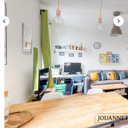
CONTACT
Description
Réf : 6139
--- SOUS COMPROMIS DE VENTE --- EXCLUSIVITE -
JOUANNETEAU IMMOBILIER établi à VANVES depuis
1950 vous propose : A 7 mn à pied du métro Ligne 13