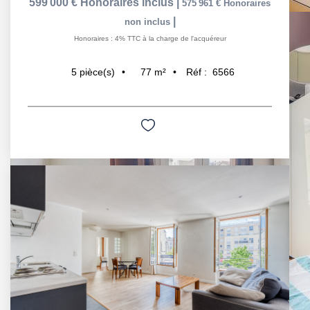
599 000 €
Honoraires inclus
|
575 961 €
Honoraires
|
non inclus
Honoraires : 4% TTC à la charge de l'acquéreur
77
m²
Réf :
6566
5
pièce(s)