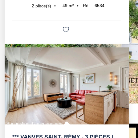
49
m²
Réf :
6534
2
pièce(s)
*** VANVES SAINT- RÉMY - 3 PIÈCES LUMINEUX ET TRAVERSANT ...