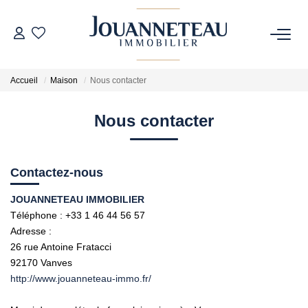
ACHETER
Accueil
Maison
Nous contacter
OFF-MARKET
Nous contacter
ESTIMER
Contactez-nous
Estimation En Ligne
JOUANNETEAU IMMOBILIER
Estimation Sur Rendez-Vous
Téléphone :
+33 1 46 44 56 57
Adresse :
26 rue Antoine Fratacci
NOTRE HISTOIRE
92170
Vanves
http://www.jouanneteau-immo.fr/
NOTRE CHARTE