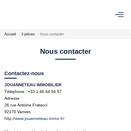
ACHETER
Accueil
3 pièces
Nous contacter
OFF-MARKET
Nous contacter
ESTIMER
Contactez-nous
Estimation En Ligne
JOUANNETEAU IMMOBILIER
Estimation Sur Rendez-Vous
Téléphone :
+33 1 46 44 56 57
Adresse :
26 rue Antoine Fratacci
NOTRE HISTOIRE
92170
Vanves
http://www.jouanneteau-immo.fr/
NOTRE CHARTE